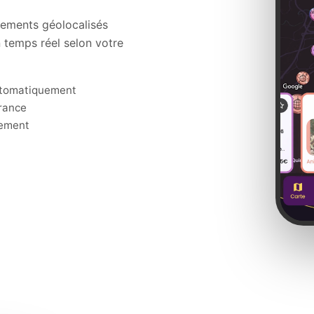
nements géolocalisés
n temps réel selon votre
automatiquement
France
nement