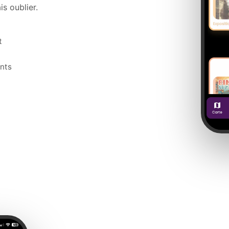
s oublier.
t
nts